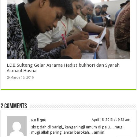
LDII Sulteng Gelar Asrama Hadist bukhori dan Syarah
Asmaul Husna
March 16, 2016
2 comments
Rofiq86
April 18, 2013 at 9:52 am
skrg dah di parigi,, kangen ngji umum di palu… mugi
mugi allah paring lancar barokah… amiiin