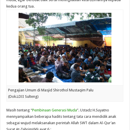
kedua orang tua.
Pengajian Umum di Masjid Shirothol Mustaqim Palu
(Dok.LDII Sulteng)
Masih tentang “
Pembinaan Generasi Muda
”. Ustadz H.Suyatno
mennyampaikan beberapa hadits tentang tata cara mendidik anak
sebagai wujud melaksanakan perintah Allah SWT dalam Al-Qur’an
Surat At-Tahrim(66) ayat 6 :