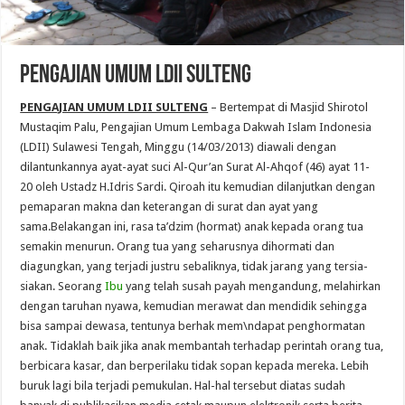
PENGAJIAN UMUM LDII SULTENG
PENGAJIAN UMUM LDII SULTENG
– Bertempat di Masjid Shirotol
Mustaqim Palu, Pengajian Umum Lembaga Dakwah Islam Indonesia
(LDII) Sulawesi Tengah, Minggu (14/03/2013) diawali dengan
dilantunkannya ayat-ayat suci Al-Qur’an Surat Al-Ahqof (46) ayat 11-
20 oleh Ustadz H.Idris Sardi. Qiroah itu kemudian dilanjutkan dengan
pemaparan makna dan keterangan di surat dan ayat yang
sama.Belakangan ini, rasa ta’dzim (hormat) anak kepada orang tua
semakin menurun. Orang tua yang seharusnya dihormati dan
diagungkan, yang terjadi justru sebaliknya, tidak jarang yang tersia-
siakan. Seorang
Ibu
yang telah susah payah mengandung, melahirkan
dengan taruhan nyawa, kemudian merawat dan mendidik sehingga
bisa sampai dewasa, tentunya berhak mem\ndapat penghormatan
anak. Tidaklah baik jika anak membantah terhadap perintah orang tua,
berbicara kasar, dan berperilaku tidak sopan kepada mereka. Lebih
buruk lagi bila terjadi pemukulan. Hal-hal tersebut diatas sudah