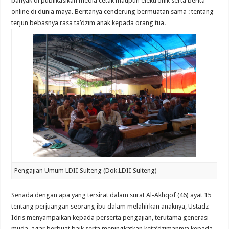
banyak di publikasikan media cetak maupun elektronik serta berita
online di dunia maya. Beritanya cenderung bermuatan sama : tentang
terjun bebasnya rasa ta’dzim anak kepada orang tua.
Pengajian Umum LDII Sulteng (Dok.LDII Sulteng)
Senada dengan apa yang tersirat dalam surat Al-Akhqof (46) ayat 15
tentang perjuangan seorang ibu dalam melahirkan anaknya, Ustadz
Idris menyampaikan kepada perserta pengajian, terutama generasi
muda, agar berbuat baik serta meningkatkan keta’dzimannya kepada