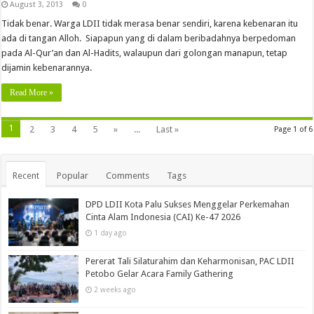
August 3, 2013
0
Tidak benar. Warga LDII tidak merasa benar sendiri, karena kebenaran itu
ada di tangan Alloh. Siapapun yang di dalam beribadahnya berpedoman
pada Al-Qur’an dan Al-Hadits, walaupun dari golongan manapun, tetap
dijamin kebenarannya.
Read More »
1
2
3
4
5
»
...
Last »
Page 1 of 6
Recent
Popular
Comments
Tags
DPD LDII Kota Palu Sukses Menggelar Perkemahan
Cinta Alam Indonesia (CAI) Ke-47 2026
1 day ago
Pererat Tali Silaturahim dan Keharmonisan, PAC LDII
Petobo Gelar Acara Family Gathering
2 weeks ago