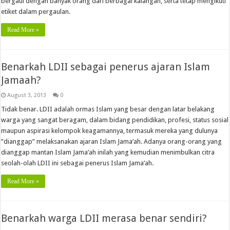
bergaul dengan banyak orang dari berbagai kalangan, serta tetap mengikuti
etiket dalam pergaulan.
Read More »
Benarkah LDII sebagai penerus ajaran Islam
Jamaah?
August 3, 2013
0
Tidak benar. LDII adalah ormas Islam yang besar dengan latar belakang
warga yang sangat beragam, dalam bidang pendidikan, profesi, status sosial
maupun aspirasi kelompok keagamannya, termasuk mereka yang dulunya
”dianggap” melaksanakan ajaran Islam Jama’ah. Adanya orang-orang yang
dianggap mantan Islam Jama’ah inilah yang kemudian menimbulkan citra
seolah-olah LDII ini sebagai penerus Islam Jama’ah.
Read More »
Benarkah warga LDII merasa benar sendiri?