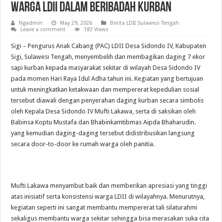
Warga LDII Dalam Beribadah Kurban
Ngadmin
May 29, 2026
Berita LDII Sulawesi Tengah
Leave a comment
183 Views
Sigi – Pengurus Anak Cabang (PAC) LDII Desa Sidondo IV, Kabupaten
Sigi, Sulawesi Tengah, menyembelih dan membagikan daging 7 ekor
sapi kurban kepada masyarakat sekitar di wilayah Desa Sidondo IV
pada momen Hari Raya Idul Adha tahun ini. Kegiatan yang bertujuan
untuk meningkatkan ketakwaan dan mempererat kepedulian sosial
tersebut diawali dengan penyerahan daging kurban secara simbolis
oleh Kepala Desa Sidondo IV Mufti Lakawa, serta di saksikan oleh
Babinsa Koptu Mustafa dan Bhabinkamtibmas Aipda Bhaharudin.
yang kemudian daging-daging tersebut didistribusikan langsung
secara door-to-door ke rumah warga oleh panitia.
Mufti Lakawa menyambut baik dan memberikan apresiasi yang tinggi
atas inisiatif serta konsistensi warga LDII di wilayahnya. Menurutnya,
kegiatan seperti ini sangat membantu mempererat tali silaturahmi
sekaligus membantu warga sekitar sehingga bisa merasakan suka cita