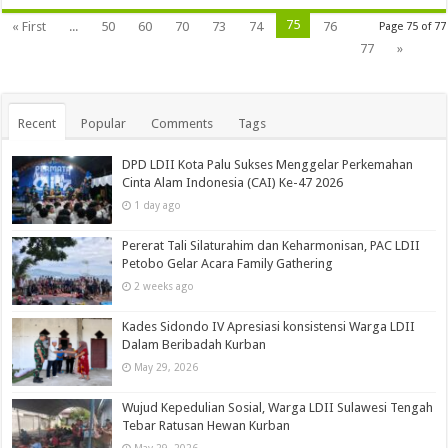
75
« First
...
50
60
70
73
74
76
Page 75 of 77
77
»
Recent
Popular
Comments
Tags
DPD LDII Kota Palu Sukses Menggelar Perkemahan
Cinta Alam Indonesia (CAI) Ke-47 2026
1 day ago
Pererat Tali Silaturahim dan Keharmonisan, PAC LDII
Petobo Gelar Acara Family Gathering
2 weeks ago
Kades Sidondo IV Apresiasi konsistensi Warga LDII
Dalam Beribadah Kurban
May 29, 2026
Wujud Kepedulian Sosial, Warga LDII Sulawesi Tengah
Tebar Ratusan Hewan Kurban