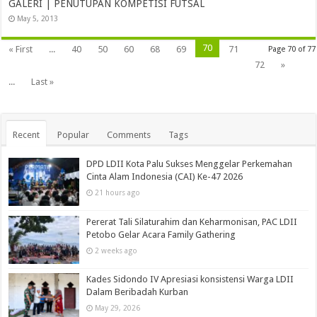
GALERI | PENUTUPAN KOMPETISI FUTSAL
May 5, 2013
70
« First
...
40
50
60
68
69
71
Page 70 of 77
72
»
...
Last »
Recent
Popular
Comments
Tags
DPD LDII Kota Palu Sukses Menggelar Perkemahan
Cinta Alam Indonesia (CAI) Ke-47 2026
21 hours ago
Pererat Tali Silaturahim dan Keharmonisan, PAC LDII
Petobo Gelar Acara Family Gathering
2 weeks ago
Kades Sidondo IV Apresiasi konsistensi Warga LDII
Dalam Beribadah Kurban
May 29, 2026